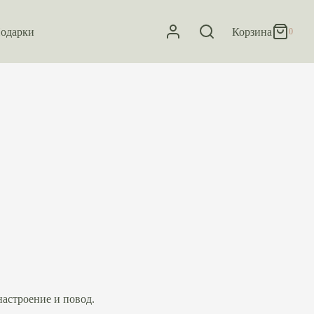
0
Корзина
одарки
Корзина
0
Обновление…
Корзина пуста.
Корзина
настроение и повод.